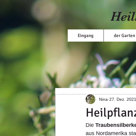
Heil
Eingang
der Garten
Nina
27. Dez. 202
Heilpflan
Die 
Traubensilberk
aus Nordamerika stam