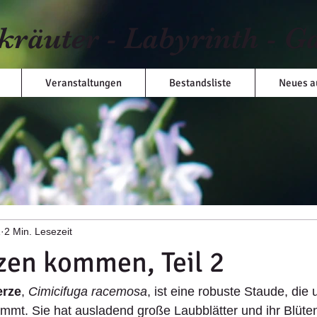
kräuter - Labyrinth - G
Veranstaltungen
Bestandsliste
Neues a
1
2 Min. Lesezeit
zen kommen, Teil 2
erze
, 
Cimicifuga racemosa
, ist eine robuste Staude, die 
mt. Sie hat ausladend große Laubblätter und ihr Blüten