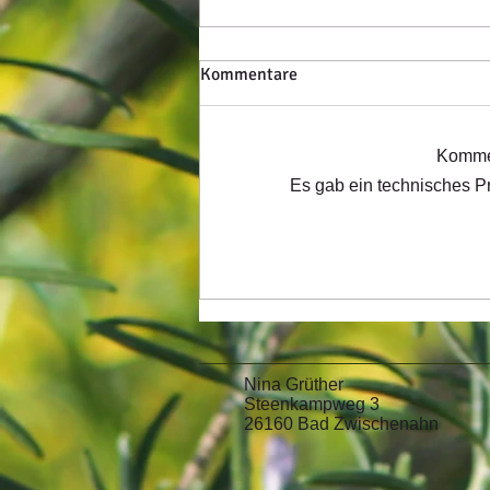
Kommentare
Kommen
Es gab ein technisches Pr
naturverbindende Angebote &
Ritualarbeit
Nina Grüthe
Steenkamp
26160 Bad Zwischenahn