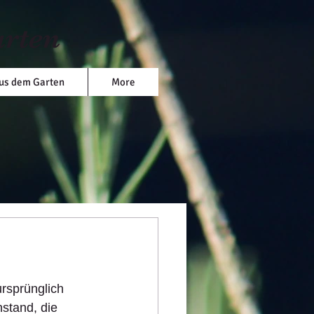
arten
us dem Garten
More
ursprünglich 
stand, die 