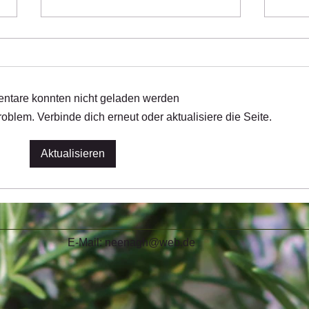
tare konnten nicht geladen werden
Mitt
oblem. Verbinde dich erneut oder aktualisiere die Seite.
neue Workshops im neuen Jahr
Aktualisieren
r E-Mail:
neenagh@web.de
Tel: 04
weg 3 Mobil: 0173-