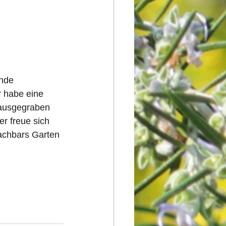
nde 
 habe eine 
 ausgegraben 
r freue sich 
Nachbars Garten 