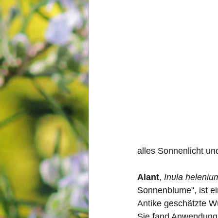
alles Sonnenlicht un
Alant
,
 Inula heleniu
Sonnenblume", ist ei
Antike geschätzte Wü
Sie fand Anwendung