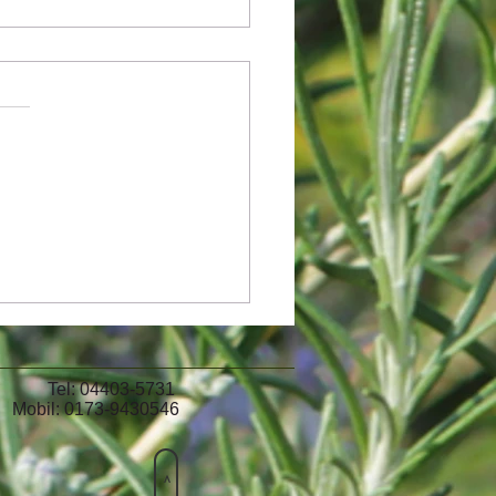
en im Sommer
403-5731
9430546
>