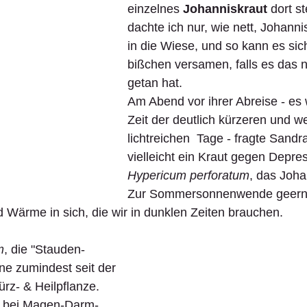
einzelnes 
Johanniskraut 
dort s
dachte ich nur, wie nett, Johanni
in die Wiese, und so kann es sic
bißchen versamen, falls es das n
getan hat.
Am Abend vor ihrer Abreise - es 
Zeit der deutlich kürzeren und w
lichtreichen  Tage - fragte Sandr
vielleicht ein Kraut gegen Depre
Hypericum perforatum
, das Joha
Zur Sommersonnenwende geerntet
d Wärme in sich, die wir in dunklen Zeiten brauchen. 
m
, die "Stauden-
ne zumindest seit der 
rz- & Heilpflanze.
 bei Magen-Darm- 