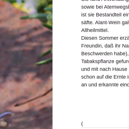
sowie bei Atemwegs
ist sie Bestandteil e
säfte. Alant-Wein galt
Allheilmittel.
Diesen Sommer erzäh
Freundin, daß ihr N
Beschwerden habe), 
Tabakspflanze gefund
und mit nach Hause 
schon auf die Ernte 
an und erkannte eind
(