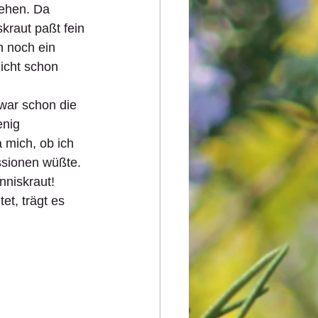
tehen. Da 
skraut paßt fein 
h noch ein 
icht schon 
war schon die 
enig 
a mich, ob ich 
ssionen wüßte.
nniskraut! 
, trägt es 