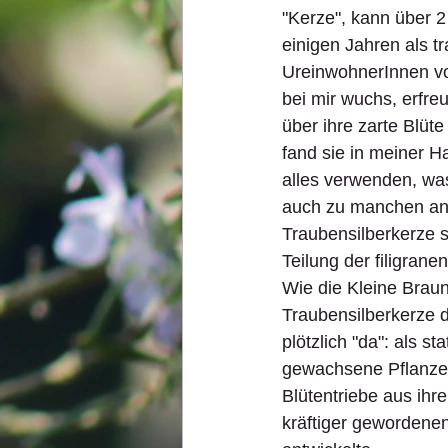
"Kerze", kann über 2
einigen Jahren als t
UreinwohnerInnen vo
bei mir wuchs, erfre
über ihre zarte Blüt
fand sie in meiner 
alles verwenden, was
auch zu manchen an
Traubensilberkerze s
Teilung der filigrane
Wie die Kleine Braun
Traubensilberkerze
plötzlich "da": als sta
gewachsene Pflanze,
Blütentriebe aus ihre
kräftiger gewordene