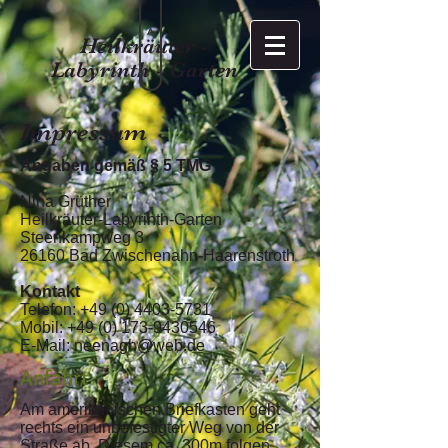
>
Heilkräuter -
Labyrinth - Garten
Impressum
Angaben gemäß § 5 TMG
Nina Grüther
Heilkräuter-Labyrinth-Garten
Steenkampweg 3
26160 Bad Zwischenahn-Haarenstroth
Kontakt
Telefon: +49 (0) 4403-5731
Mobil:
+49 (0) 173-9430546
E-Mail: neenagh@web.de
Anfahrt
Am amerikanischen Briefkasten geht
rechts ein unbefestigter Weg von der
Straße ab. Diesem ca. 300m folgen.