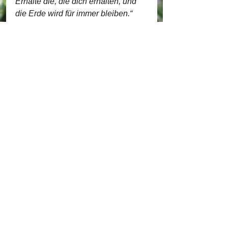
Erhalte die, die dich erhalten, und 
die Erde wird für immer bleiben.“
(Robin Wall Kimmerer
aus: „Geflochtenes Süßgras – Die 
Weisheit der Pflanzen, 2013)
Alle ansehen
Aktuelle Beiträge